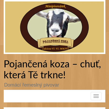
Přejít
k
obsahu
webu
Pojančená koza – chuť,
která Tě trkne!
Domácí řemeslný pivovar
Toggle
navigati