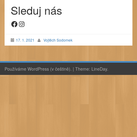
Sleduj nás
Facebook
Instagram
17. 1. 2021
Vojtěch Sodomek
Používáme WordPress (v češtině).
|
Theme:
LineDay
.